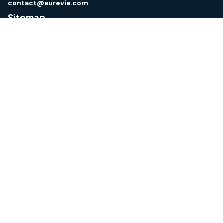
contact@aurevia.com
Sitemap
Services
News & events
Training courses
About us
Aurevia Academy login
Areas of expertise
Medical devices
IVD medical devices
Medical device software
Pharma & biotech
Follow us