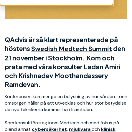
QAdvis
är
så klart representerade på
höstens
den
Swedish Medtech Summit
21 november i Stockholm
. Kom och
prata med
våra konsulter
Ladan Amiri
och
Krishnadev Moothandassery
Ramdevan
.
Konferensen kommer ge en belysning av
hur vård
en
– och
omsorg
en håller på att utvecklas och hur stor betydelse
d
e nya teknikerna kommer ha
i framtiden.
Som konsultföretag inom
Medtech
och med fokus på
bland annat
cybersäkerhet
,
mjukvara
och
klinisk